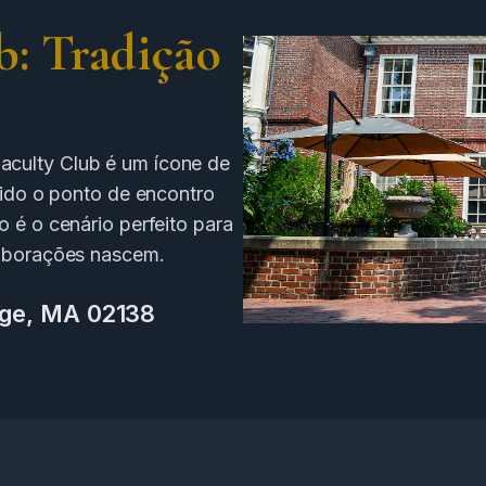
b: Tradição
aculty Club é um ícone de
 sido o ponto de encontro
o é o cenário perfeito para
laborações nascem.
dge, MA 02138