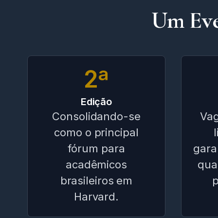
Um Eve
2ª
Edição
Consolidando-se
Vag
como o principal
fórum para
gara
acadêmicos
qua
brasileiros em
p
Harvard.