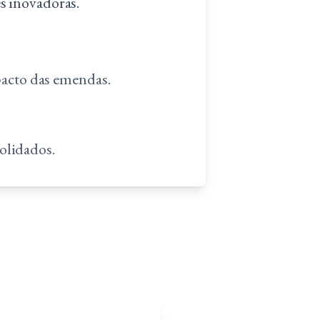
es inovadoras.
pacto das emendas.
olidados.