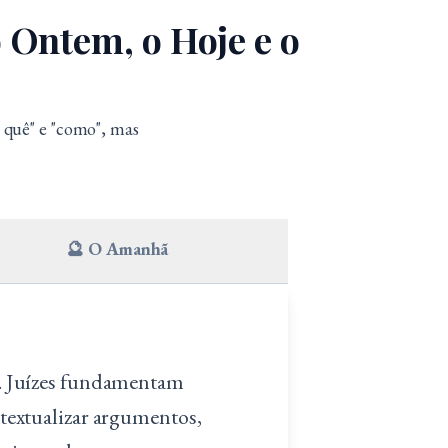
o Ontem, o Hoje e o
quê" e "como", mas
🔮 O Amanhã
je. Juízes fundamentam
ntextualizar argumentos,