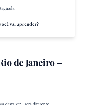
stagnada.
 você vai aprender?
Rio de Janeiro –
s desta vez… será diferente.